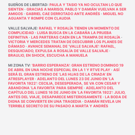
SUEÑOS DE LIBERTAD
:
PAULA Y TASIO YA NO OCULTAN LO QUE
SIENTEN
·
GRACIAS A MARISOL PABLO Y DAMIÁN VUELVAN A SER
AMIGOS
·
GABRIEL CAE DERROTADO ANTE ANDRÉS
·
MIGUEL NO
AGUANTA Y ROMPE CON CLAUDIA
VALLE SALVAJE
:
RAFAEL Y ROSALÍA TIENEN UN MOMENTO DE
COMPLICIDAD
·
LUISA BUSCA EN LA CABAÑA LA PRUEBA
DEFINITIVA
·
LAS PARTERAS CAEN EN LA TRAMPA DE ROSALÍA
·
VICTORIA Y MERCEDES TRATAN DE DESCUBRIR LOS PLANES DE
DÁMASO
·
AVANCE SEMANAL DE ‘VALLE SALVAJE’: RAFAEL,
DESQUICIADO, EXPULSA A ROSALÍA DE VALLE SALVAJE
·
BRAULIO, EN SHOCK, ESCUCHA A MANUELA
MI ZONA TV
:
‘BARRIO ESPERANZA’: GRAN ESTRENO DOMINGO 19
DE ABRIL EN UNA NOCHE ESPECIAL EN LA 1 Y RTVE PLAY
·
ASÍ
SERÁ EL GRAN ESTRENO DE ‘LAS HIJAS DE LA CRIADA’ EN
ATRESPLAYER
·
ADELANTO DEL LUNES 23 DE JUNIO EN ‘LA
FAVORITA 1922’: CECILIA, DESESPERADA, SE VA CON CESAR Y
ABANDONA ‘LA FAVORITA’ PARA SIEMPRE
·
ADELANTO DEL
CAPÍTULO DEL LUNES 16 DE JUNIO EN ‘LA FAVORITA 1922’: JULIO,
ANTES DEL VIAJE, DESAPARECE MISTERIOSAMENTE
·
LA BODA DE
DIGNA SE CONVIERTE EN UNA TRAGEDIA
·
DAMIÁN REVELA UN
TERRIBLE SECRETO DE SU PASADO A MARTA Y ANDRÉS