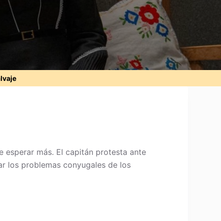
alvaje
 esperar más. El capitán protesta ante
ar los problemas conyugales de los