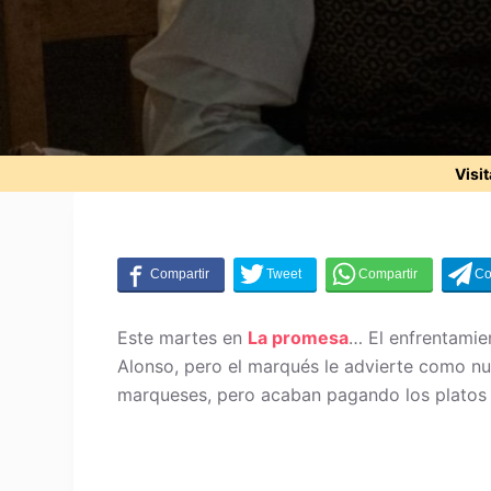
Visi
Este martes en
La promesa
… El enfrentamie
Alonso, pero el marqués le advierte como nu
marqueses, pero acaban pagando los platos 