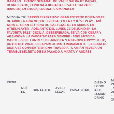
DÁMASO
·
AVANCE SEMANAL DE ‘VALLE SALVAJE’: RAFAEL,
DESQUICIADO, EXPULSA A ROSALÍA DE VALLE SALVAJE
·
BRAULIO, EN SHOCK, ESCUCHA A MANUELA
MI ZONA TV
:
‘BARRIO ESPERANZA’: GRAN ESTRENO DOMINGO 19
DE ABRIL EN UNA NOCHE ESPECIAL EN LA 1 Y RTVE PLAY
·
ASÍ
SERÁ EL GRAN ESTRENO DE ‘LAS HIJAS DE LA CRIADA’ EN
ATRESPLAYER
·
ADELANTO DEL LUNES 23 DE JUNIO EN ‘LA
FAVORITA 1922’: CECILIA, DESESPERADA, SE VA CON CESAR Y
ABANDONA ‘LA FAVORITA’ PARA SIEMPRE
·
ADELANTO DEL
CAPÍTULO DEL LUNES 16 DE JUNIO EN ‘LA FAVORITA 1922’: JULIO,
ANTES DEL VIAJE, DESAPARECE MISTERIOSAMENTE
·
LA BODA DE
DIGNA SE CONVIERTE EN UNA TRAGEDIA
·
DAMIÁN REVELA UN
TERRIBLE SECRETO DE SU PASADO A MARTA Y ANDRÉS
M
INICIO
DISEÑO
Z
LOGO:
QUÉ
AVISO
T
CONTACTO
PRIVACIDAD
ICED
ES
LEGAL
2
LEMON
–
DRINK
2