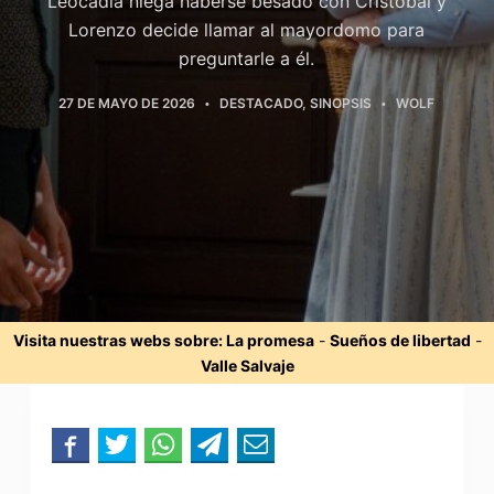
Leocadia niega haberse besado con Cristóbal y
Lorenzo decide llamar al mayordomo para
preguntarle a él.
27 DE MAYO DE 2026
DESTACADO
,
SINOPSIS
WOLF
Visita nuestras webs sobre:
La promesa
-
Sueños de libertad
-
Valle Salvaje