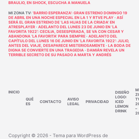
BRAULIO, EN SHOCK, ESCUCHA A MANUELA
MI ZONA TV
:
‘BARRIO ESPERANZA’: GRAN ESTRENO DOMINGO 19
DE ABRIL EN UNA NOCHE ESPECIAL EN LA 1 Y RTVE PLAY
·
ASÍ
SERÁ EL GRAN ESTRENO DE ‘LAS HIJAS DE LA CRIADA’ EN
ATRESPLAYER
·
ADELANTO DEL LUNES 23 DE JUNIO EN ‘LA
FAVORITA 1922’: CECILIA, DESESPERADA, SE VA CON CESAR Y
ABANDONA ‘LA FAVORITA’ PARA SIEMPRE
·
ADELANTO DEL
CAPÍTULO DEL LUNES 16 DE JUNIO EN ‘LA FAVORITA 1922’: JULIO,
ANTES DEL VIAJE, DESAPARECE MISTERIOSAMENTE
·
LA BODA DE
DIGNA SE CONVIERTE EN UNA TRAGEDIA
·
DAMIÁN REVELA UN
TERRIBLE SECRETO DE SU PASADO A MARTA Y ANDRÉS
M
INICIO
DISEÑO
Z
LOGO:
QUÉ
AVISO
T
CONTACTO
PRIVACIDAD
ICED
ES
LEGAL
2
LEMON
–
DRINK
2
Copyright © 2026 - Tema para WordPress de