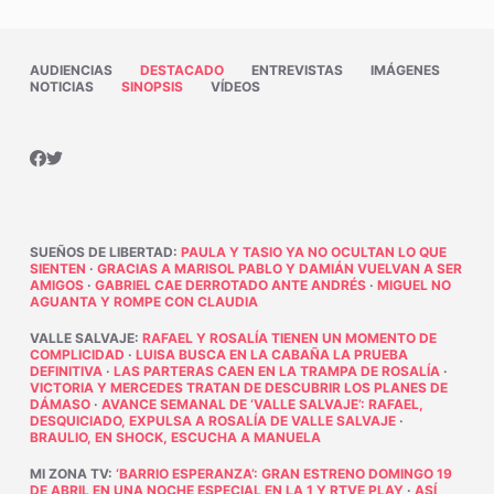
AUDIENCIAS
DESTACADO
ENTREVISTAS
IMÁGENES
NOTICIAS
SINOPSIS
VÍDEOS
SUEÑOS DE LIBERTAD
:
PAULA Y TASIO YA NO OCULTAN LO QUE
SIENTEN
·
GRACIAS A MARISOL PABLO Y DAMIÁN VUELVAN A SER
AMIGOS
·
GABRIEL CAE DERROTADO ANTE ANDRÉS
·
MIGUEL NO
AGUANTA Y ROMPE CON CLAUDIA
VALLE SALVAJE
:
RAFAEL Y ROSALÍA TIENEN UN MOMENTO DE
COMPLICIDAD
·
LUISA BUSCA EN LA CABAÑA LA PRUEBA
DEFINITIVA
·
LAS PARTERAS CAEN EN LA TRAMPA DE ROSALÍA
·
VICTORIA Y MERCEDES TRATAN DE DESCUBRIR LOS PLANES DE
DÁMASO
·
AVANCE SEMANAL DE ‘VALLE SALVAJE’: RAFAEL,
DESQUICIADO, EXPULSA A ROSALÍA DE VALLE SALVAJE
·
BRAULIO, EN SHOCK, ESCUCHA A MANUELA
MI ZONA TV
:
‘BARRIO ESPERANZA’: GRAN ESTRENO DOMINGO 19
DE ABRIL EN UNA NOCHE ESPECIAL EN LA 1 Y RTVE PLAY
·
ASÍ