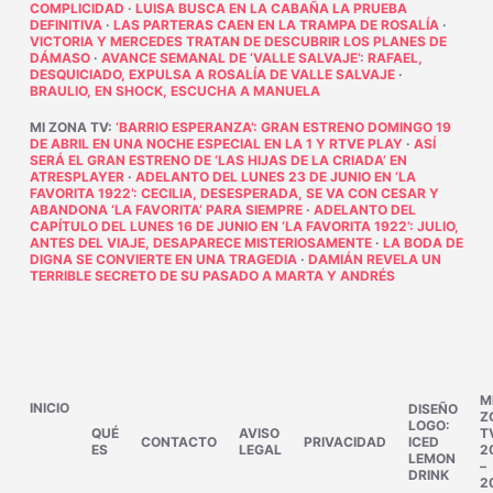
COMPLICIDAD
·
LUISA BUSCA EN LA CABAÑA LA PRUEBA
DEFINITIVA
·
LAS PARTERAS CAEN EN LA TRAMPA DE ROSALÍA
·
VICTORIA Y MERCEDES TRATAN DE DESCUBRIR LOS PLANES DE
DÁMASO
·
AVANCE SEMANAL DE ‘VALLE SALVAJE’: RAFAEL,
DESQUICIADO, EXPULSA A ROSALÍA DE VALLE SALVAJE
·
BRAULIO, EN SHOCK, ESCUCHA A MANUELA
MI ZONA TV
:
‘BARRIO ESPERANZA’: GRAN ESTRENO DOMINGO 19
DE ABRIL EN UNA NOCHE ESPECIAL EN LA 1 Y RTVE PLAY
·
ASÍ
SERÁ EL GRAN ESTRENO DE ‘LAS HIJAS DE LA CRIADA’ EN
ATRESPLAYER
·
ADELANTO DEL LUNES 23 DE JUNIO EN ‘LA
FAVORITA 1922’: CECILIA, DESESPERADA, SE VA CON CESAR Y
ABANDONA ‘LA FAVORITA’ PARA SIEMPRE
·
ADELANTO DEL
CAPÍTULO DEL LUNES 16 DE JUNIO EN ‘LA FAVORITA 1922’: JULIO,
ANTES DEL VIAJE, DESAPARECE MISTERIOSAMENTE
·
LA BODA DE
DIGNA SE CONVIERTE EN UNA TRAGEDIA
·
DAMIÁN REVELA UN
TERRIBLE SECRETO DE SU PASADO A MARTA Y ANDRÉS
M
INICIO
DISEÑO
Z
LOGO:
QUÉ
AVISO
T
CONTACTO
PRIVACIDAD
ICED
ES
LEGAL
2
LEMON
–
DRINK
2