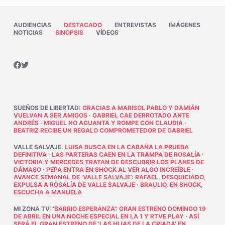
AUDIENCIAS
DESTACADO
ENTREVISTAS
IMÁGENES
NOTICIAS
SINOPSIS
VÍDEOS
SUEÑOS DE LIBERTAD
:
GRACIAS A MARISOL PABLO Y DAMIÁN
VUELVAN A SER AMIGOS
·
GABRIEL CAE DERROTADO ANTE
ANDRÉS
·
MIGUEL NO AGUANTA Y ROMPE CON CLAUDIA
·
BEATRIZ RECIBE UN REGALO COMPROMETEDOR DE GABRIEL
VALLE SALVAJE
:
LUISA BUSCA EN LA CABAÑA LA PRUEBA
DEFINITIVA
·
LAS PARTERAS CAEN EN LA TRAMPA DE ROSALÍA
·
VICTORIA Y MERCEDES TRATAN DE DESCUBRIR LOS PLANES DE
DÁMASO
·
PEPA ENTRA EN SHOCK AL VER ALGO INCREÍBLE
·
AVANCE SEMANAL DE ‘VALLE SALVAJE’: RAFAEL, DESQUICIADO,
EXPULSA A ROSALÍA DE VALLE SALVAJE
·
BRAULIO, EN SHOCK,
ESCUCHA A MANUELA
MI ZONA TV
:
‘BARRIO ESPERANZA’: GRAN ESTRENO DOMINGO 19
DE ABRIL EN UNA NOCHE ESPECIAL EN LA 1 Y RTVE PLAY
·
ASÍ
SERÁ EL GRAN ESTRENO DE ‘LAS HIJAS DE LA CRIADA’ EN