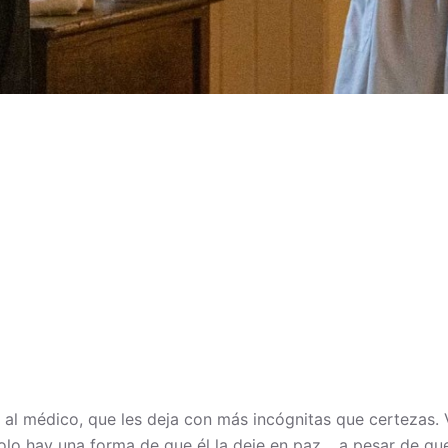
mar al médico, que les deja con más incógnitas que certezas
olo hay una forma de que él la deje en paz… a pesar de qu