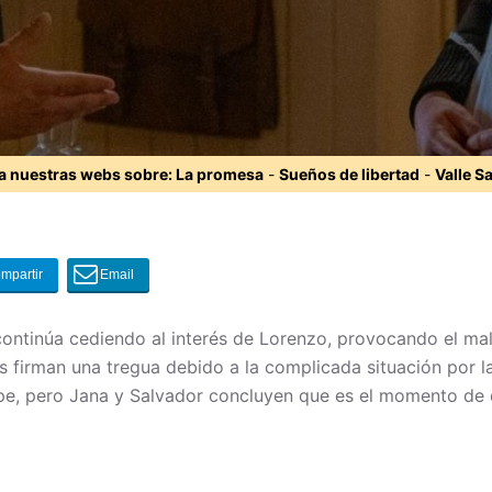
ta nuestras webs sobre:
La promesa
-
Sueños de libertad
-
Valle S
ontinúa cediendo al interés de Lorenzo, provocando el male
firman una tregua debido a la complicada situación por la
pe, pero Jana y Salvador concluyen que es el momento de d