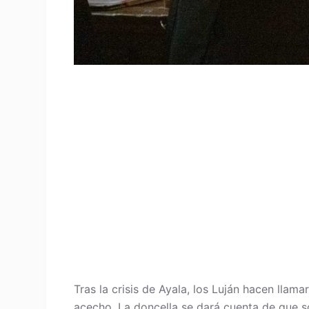
Tras la crisis de Ayala, los Luján hacen lla
acecho. La doncella se dará cuenta de que s