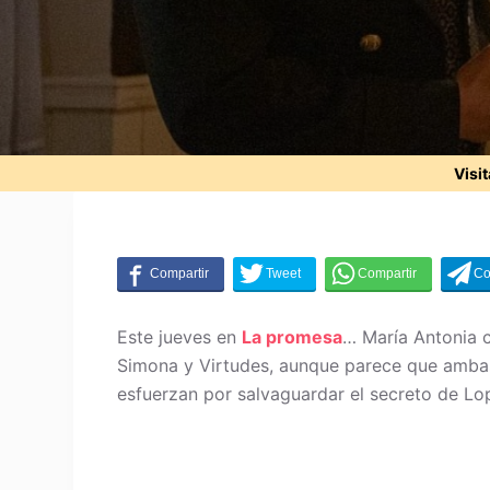
Visi
Este jueves en
La promesa
… María Antonia c
Simona y Virtudes, aunque parece que ambas 
esfuerzan por salvaguardar el secreto de Lo