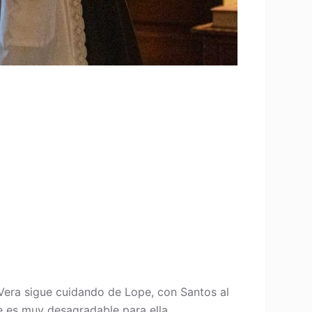
. Vera sigue cuidando de Lope, con Santos al
e es muy desagradable para ella.