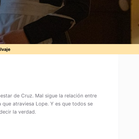
alvaje
star de Cruz. Mal sigue la relación entre
 que atraviesa Lope. Y es que todos se
ecir la verdad.