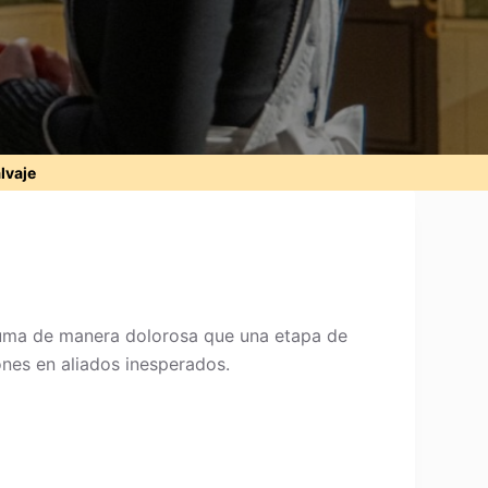
alvaje
asuma de manera dolorosa que una etapa de
iones en aliados inesperados.