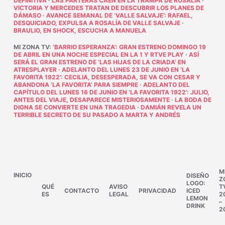
DEFINITIVA
·
LAS PARTERAS CAEN EN LA TRAMPA DE ROSALÍA
·
VICTORIA Y MERCEDES TRATAN DE DESCUBRIR LOS PLANES DE
DÁMASO
·
AVANCE SEMANAL DE ‘VALLE SALVAJE’: RAFAEL,
DESQUICIADO, EXPULSA A ROSALÍA DE VALLE SALVAJE
·
BRAULIO, EN SHOCK, ESCUCHA A MANUELA
MI ZONA TV
:
‘BARRIO ESPERANZA’: GRAN ESTRENO DOMINGO 19
DE ABRIL EN UNA NOCHE ESPECIAL EN LA 1 Y RTVE PLAY
·
ASÍ
SERÁ EL GRAN ESTRENO DE ‘LAS HIJAS DE LA CRIADA’ EN
ATRESPLAYER
·
ADELANTO DEL LUNES 23 DE JUNIO EN ‘LA
FAVORITA 1922’: CECILIA, DESESPERADA, SE VA CON CESAR Y
ABANDONA ‘LA FAVORITA’ PARA SIEMPRE
·
ADELANTO DEL
CAPÍTULO DEL LUNES 16 DE JUNIO EN ‘LA FAVORITA 1922’: JULIO,
ANTES DEL VIAJE, DESAPARECE MISTERIOSAMENTE
·
LA BODA DE
DIGNA SE CONVIERTE EN UNA TRAGEDIA
·
DAMIÁN REVELA UN
TERRIBLE SECRETO DE SU PASADO A MARTA Y ANDRÉS
M
INICIO
DISEÑO
Z
LOGO:
QUÉ
AVISO
T
CONTACTO
PRIVACIDAD
ICED
ES
LEGAL
2
LEMON
–
DRINK
2