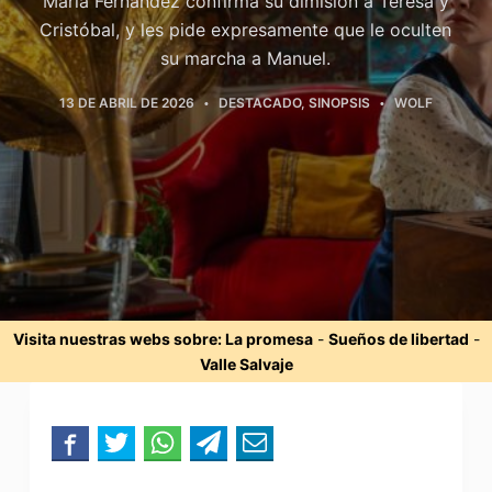
María Fernández confirma su dimisión a Teresa y
Cristóbal, y les pide expresamente que le oculten
su marcha a Manuel.
13 DE ABRIL DE 2026
DESTACADO
,
SINOPSIS
WOLF
Visita nuestras webs sobre:
La promesa
-
Sueños de libertad
-
Valle Salvaje