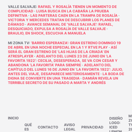
VALLE SALVAJE
:
RAFAEL Y ROSALÍA TIENEN UN MOMENTO DE
COMPLICIDAD
·
LUISA BUSCA EN LA CABAÑA LA PRUEBA
DEFINITIVA
·
LAS PARTERAS CAEN EN LA TRAMPA DE ROSALÍA
·
VICTORIA Y MERCEDES TRATAN DE DESCUBRIR LOS PLANES DE
DÁMASO
·
AVANCE SEMANAL DE ‘VALLE SALVAJE’: RAFAEL,
DESQUICIADO, EXPULSA A ROSALÍA DE VALLE SALVAJE
·
BRAULIO, EN SHOCK, ESCUCHA A MANUELA
MI ZONA TV
:
‘BARRIO ESPERANZA’: GRAN ESTRENO DOMINGO 19
DE ABRIL EN UNA NOCHE ESPECIAL EN LA 1 Y RTVE PLAY
·
ASÍ
SERÁ EL GRAN ESTRENO DE ‘LAS HIJAS DE LA CRIADA’ EN
ATRESPLAYER
·
ADELANTO DEL LUNES 23 DE JUNIO EN ‘LA
FAVORITA 1922’: CECILIA, DESESPERADA, SE VA CON CESAR Y
ABANDONA ‘LA FAVORITA’ PARA SIEMPRE
·
ADELANTO DEL
CAPÍTULO DEL LUNES 16 DE JUNIO EN ‘LA FAVORITA 1922’: JULIO,
ANTES DEL VIAJE, DESAPARECE MISTERIOSAMENTE
·
LA BODA DE
DIGNA SE CONVIERTE EN UNA TRAGEDIA
·
DAMIÁN REVELA UN
TERRIBLE SECRETO DE SU PASADO A MARTA Y ANDRÉS
M
INICIO
DISEÑO
Z
LOGO:
QUÉ
AVISO
T
CONTACTO
PRIVACIDAD
ICED
ES
LEGAL
2
LEMON