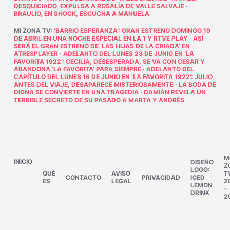
DESQUICIADO, EXPULSA A ROSALÍA DE VALLE SALVAJE
·
BRAULIO, EN SHOCK, ESCUCHA A MANUELA
MI ZONA TV
:
‘BARRIO ESPERANZA’: GRAN ESTRENO DOMINGO 19
DE ABRIL EN UNA NOCHE ESPECIAL EN LA 1 Y RTVE PLAY
·
ASÍ
SERÁ EL GRAN ESTRENO DE ‘LAS HIJAS DE LA CRIADA’ EN
ATRESPLAYER
·
ADELANTO DEL LUNES 23 DE JUNIO EN ‘LA
FAVORITA 1922’: CECILIA, DESESPERADA, SE VA CON CESAR Y
ABANDONA ‘LA FAVORITA’ PARA SIEMPRE
·
ADELANTO DEL
CAPÍTULO DEL LUNES 16 DE JUNIO EN ‘LA FAVORITA 1922’: JULIO,
ANTES DEL VIAJE, DESAPARECE MISTERIOSAMENTE
·
LA BODA DE
DIGNA SE CONVIERTE EN UNA TRAGEDIA
·
DAMIÁN REVELA UN
TERRIBLE SECRETO DE SU PASADO A MARTA Y ANDRÉS
M
INICIO
DISEÑO
Z
LOGO:
QUÉ
AVISO
T
CONTACTO
PRIVACIDAD
ICED
ES
LEGAL
2
LEMON
–
DRINK
2