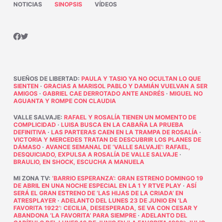
NOTICIAS
SINOPSIS
VÍDEOS
SUEÑOS DE LIBERTAD
:
PAULA Y TASIO YA NO OCULTAN LO QUE
SIENTEN
·
GRACIAS A MARISOL PABLO Y DAMIÁN VUELVAN A SER
AMIGOS
·
GABRIEL CAE DERROTADO ANTE ANDRÉS
·
MIGUEL NO
AGUANTA Y ROMPE CON CLAUDIA
VALLE SALVAJE
:
RAFAEL Y ROSALÍA TIENEN UN MOMENTO DE
COMPLICIDAD
·
LUISA BUSCA EN LA CABAÑA LA PRUEBA
DEFINITIVA
·
LAS PARTERAS CAEN EN LA TRAMPA DE ROSALÍA
·
VICTORIA Y MERCEDES TRATAN DE DESCUBRIR LOS PLANES DE
DÁMASO
·
AVANCE SEMANAL DE ‘VALLE SALVAJE’: RAFAEL,
DESQUICIADO, EXPULSA A ROSALÍA DE VALLE SALVAJE
·
BRAULIO, EN SHOCK, ESCUCHA A MANUELA
MI ZONA TV
:
‘BARRIO ESPERANZA’: GRAN ESTRENO DOMINGO 19
DE ABRIL EN UNA NOCHE ESPECIAL EN LA 1 Y RTVE PLAY
·
ASÍ
SERÁ EL GRAN ESTRENO DE ‘LAS HIJAS DE LA CRIADA’ EN
ATRESPLAYER
·
ADELANTO DEL LUNES 23 DE JUNIO EN ‘LA
FAVORITA 1922’: CECILIA, DESESPERADA, SE VA CON CESAR Y
ABANDONA ‘LA FAVORITA’ PARA SIEMPRE
·
ADELANTO DEL