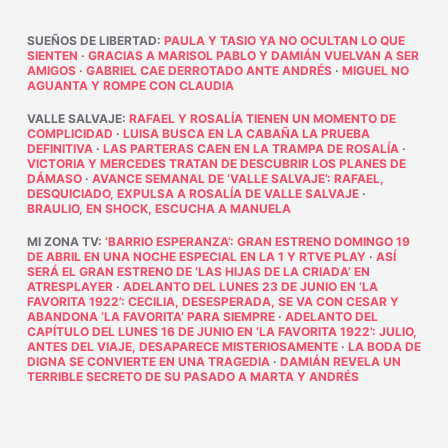
SUEÑOS DE LIBERTAD
:
PAULA Y TASIO YA NO OCULTAN LO QUE
SIENTEN
·
GRACIAS A MARISOL PABLO Y DAMIÁN VUELVAN A SER
AMIGOS
·
GABRIEL CAE DERROTADO ANTE ANDRÉS
·
MIGUEL NO
AGUANTA Y ROMPE CON CLAUDIA
VALLE SALVAJE
:
RAFAEL Y ROSALÍA TIENEN UN MOMENTO DE
COMPLICIDAD
·
LUISA BUSCA EN LA CABAÑA LA PRUEBA
DEFINITIVA
·
LAS PARTERAS CAEN EN LA TRAMPA DE ROSALÍA
·
VICTORIA Y MERCEDES TRATAN DE DESCUBRIR LOS PLANES DE
DÁMASO
·
AVANCE SEMANAL DE ‘VALLE SALVAJE’: RAFAEL,
DESQUICIADO, EXPULSA A ROSALÍA DE VALLE SALVAJE
·
BRAULIO, EN SHOCK, ESCUCHA A MANUELA
MI ZONA TV
:
‘BARRIO ESPERANZA’: GRAN ESTRENO DOMINGO 19
DE ABRIL EN UNA NOCHE ESPECIAL EN LA 1 Y RTVE PLAY
·
ASÍ
SERÁ EL GRAN ESTRENO DE ‘LAS HIJAS DE LA CRIADA’ EN
ATRESPLAYER
·
ADELANTO DEL LUNES 23 DE JUNIO EN ‘LA
FAVORITA 1922’: CECILIA, DESESPERADA, SE VA CON CESAR Y
ABANDONA ‘LA FAVORITA’ PARA SIEMPRE
·
ADELANTO DEL
CAPÍTULO DEL LUNES 16 DE JUNIO EN ‘LA FAVORITA 1922’: JULIO,
ANTES DEL VIAJE, DESAPARECE MISTERIOSAMENTE
·
LA BODA DE
DIGNA SE CONVIERTE EN UNA TRAGEDIA
·
DAMIÁN REVELA UN
TERRIBLE SECRETO DE SU PASADO A MARTA Y ANDRÉS