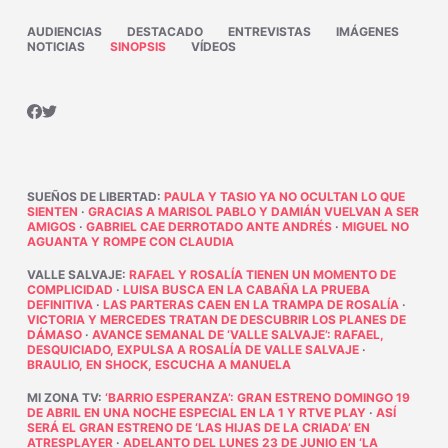
AUDIENCIAS
DESTACADO
ENTREVISTAS
IMÁGENES
NOTICIAS
SINOPSIS
VÍDEOS
SUEÑOS DE LIBERTAD
:
PAULA Y TASIO YA NO OCULTAN LO QUE
SIENTEN
·
GRACIAS A MARISOL PABLO Y DAMIÁN VUELVAN A SER
AMIGOS
·
GABRIEL CAE DERROTADO ANTE ANDRÉS
·
MIGUEL NO
AGUANTA Y ROMPE CON CLAUDIA
VALLE SALVAJE
:
RAFAEL Y ROSALÍA TIENEN UN MOMENTO DE
COMPLICIDAD
·
LUISA BUSCA EN LA CABAÑA LA PRUEBA
DEFINITIVA
·
LAS PARTERAS CAEN EN LA TRAMPA DE ROSALÍA
·
VICTORIA Y MERCEDES TRATAN DE DESCUBRIR LOS PLANES DE
DÁMASO
·
AVANCE SEMANAL DE ‘VALLE SALVAJE’: RAFAEL,
DESQUICIADO, EXPULSA A ROSALÍA DE VALLE SALVAJE
·
BRAULIO, EN SHOCK, ESCUCHA A MANUELA
MI ZONA TV
:
‘BARRIO ESPERANZA’: GRAN ESTRENO DOMINGO 19
DE ABRIL EN UNA NOCHE ESPECIAL EN LA 1 Y RTVE PLAY
·
ASÍ
SERÁ EL GRAN ESTRENO DE ‘LAS HIJAS DE LA CRIADA’ EN
ATRESPLAYER
·
ADELANTO DEL LUNES 23 DE JUNIO EN ‘LA