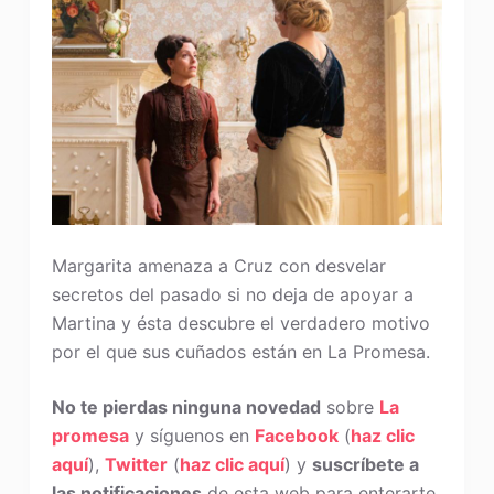
Margarita amenaza a Cruz con desvelar
secretos del pasado si no deja de apoyar a
Martina y ésta descubre el verdadero motivo
por el que sus cuñados están en La Promesa.
No te pierdas ninguna novedad
sobre
La
promesa
y síguenos en
Facebook
(
haz clic
aquí
),
Twitter
(
haz clic aquí
) y
suscríbete a
las notificaciones
de esta web para enterarte