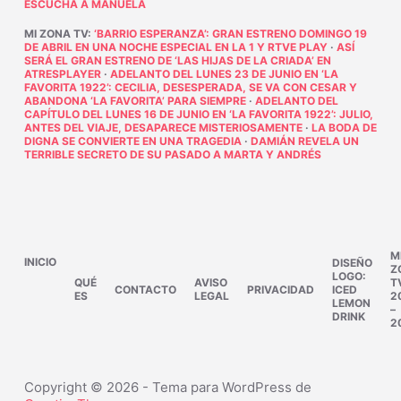
ESCUCHA A MANUELA
MI ZONA TV
:
‘BARRIO ESPERANZA’: GRAN ESTRENO DOMINGO 19
DE ABRIL EN UNA NOCHE ESPECIAL EN LA 1 Y RTVE PLAY
·
ASÍ
SERÁ EL GRAN ESTRENO DE ‘LAS HIJAS DE LA CRIADA’ EN
ATRESPLAYER
·
ADELANTO DEL LUNES 23 DE JUNIO EN ‘LA
FAVORITA 1922’: CECILIA, DESESPERADA, SE VA CON CESAR Y
ABANDONA ‘LA FAVORITA’ PARA SIEMPRE
·
ADELANTO DEL
CAPÍTULO DEL LUNES 16 DE JUNIO EN ‘LA FAVORITA 1922’: JULIO,
ANTES DEL VIAJE, DESAPARECE MISTERIOSAMENTE
·
LA BODA DE
DIGNA SE CONVIERTE EN UNA TRAGEDIA
·
DAMIÁN REVELA UN
TERRIBLE SECRETO DE SU PASADO A MARTA Y ANDRÉS
M
INICIO
DISEÑO
Z
LOGO:
QUÉ
AVISO
T
CONTACTO
PRIVACIDAD
ICED
ES
LEGAL
2
LEMON
–
DRINK
2
Copyright © 2026 - Tema para WordPress de