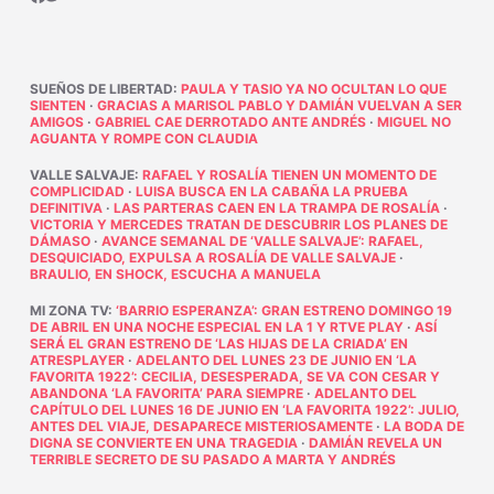
SUEÑOS DE LIBERTAD
:
PAULA Y TASIO YA NO OCULTAN LO QUE
SIENTEN
·
GRACIAS A MARISOL PABLO Y DAMIÁN VUELVAN A SER
AMIGOS
·
GABRIEL CAE DERROTADO ANTE ANDRÉS
·
MIGUEL NO
AGUANTA Y ROMPE CON CLAUDIA
VALLE SALVAJE
:
RAFAEL Y ROSALÍA TIENEN UN MOMENTO DE
COMPLICIDAD
·
LUISA BUSCA EN LA CABAÑA LA PRUEBA
DEFINITIVA
·
LAS PARTERAS CAEN EN LA TRAMPA DE ROSALÍA
·
VICTORIA Y MERCEDES TRATAN DE DESCUBRIR LOS PLANES DE
DÁMASO
·
AVANCE SEMANAL DE ‘VALLE SALVAJE’: RAFAEL,
DESQUICIADO, EXPULSA A ROSALÍA DE VALLE SALVAJE
·
BRAULIO, EN SHOCK, ESCUCHA A MANUELA
MI ZONA TV
:
‘BARRIO ESPERANZA’: GRAN ESTRENO DOMINGO 19
DE ABRIL EN UNA NOCHE ESPECIAL EN LA 1 Y RTVE PLAY
·
ASÍ
SERÁ EL GRAN ESTRENO DE ‘LAS HIJAS DE LA CRIADA’ EN
ATRESPLAYER
·
ADELANTO DEL LUNES 23 DE JUNIO EN ‘LA
FAVORITA 1922’: CECILIA, DESESPERADA, SE VA CON CESAR Y
ABANDONA ‘LA FAVORITA’ PARA SIEMPRE
·
ADELANTO DEL
CAPÍTULO DEL LUNES 16 DE JUNIO EN ‘LA FAVORITA 1922’: JULIO,
ANTES DEL VIAJE, DESAPARECE MISTERIOSAMENTE
·
LA BODA DE
DIGNA SE CONVIERTE EN UNA TRAGEDIA
·
DAMIÁN REVELA UN
TERRIBLE SECRETO DE SU PASADO A MARTA Y ANDRÉS