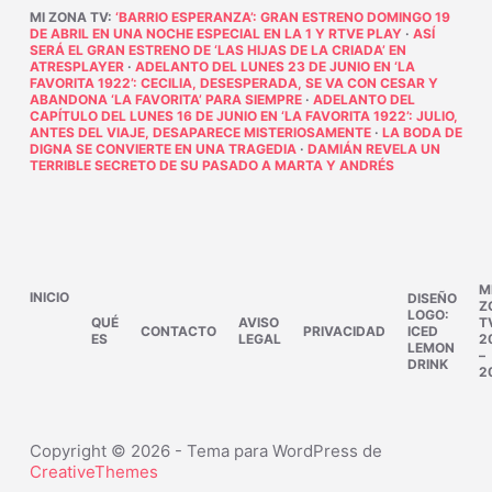
MI ZONA TV
:
‘BARRIO ESPERANZA’: GRAN ESTRENO DOMINGO 19
DE ABRIL EN UNA NOCHE ESPECIAL EN LA 1 Y RTVE PLAY
·
ASÍ
SERÁ EL GRAN ESTRENO DE ‘LAS HIJAS DE LA CRIADA’ EN
ATRESPLAYER
·
ADELANTO DEL LUNES 23 DE JUNIO EN ‘LA
FAVORITA 1922’: CECILIA, DESESPERADA, SE VA CON CESAR Y
ABANDONA ‘LA FAVORITA’ PARA SIEMPRE
·
ADELANTO DEL
CAPÍTULO DEL LUNES 16 DE JUNIO EN ‘LA FAVORITA 1922’: JULIO,
ANTES DEL VIAJE, DESAPARECE MISTERIOSAMENTE
·
LA BODA DE
DIGNA SE CONVIERTE EN UNA TRAGEDIA
·
DAMIÁN REVELA UN
TERRIBLE SECRETO DE SU PASADO A MARTA Y ANDRÉS
M
INICIO
DISEÑO
Z
LOGO:
QUÉ
AVISO
T
CONTACTO
PRIVACIDAD
ICED
ES
LEGAL
2
LEMON
–
DRINK
2
Copyright © 2026 - Tema para WordPress de
CreativeThemes