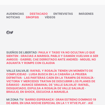
AUDIENCIAS
DESTACADO
ENTREVISTAS
IMÁGENES
NOTICIAS
SINOPSIS
VÍDEOS
SUEÑOS DE LIBERTAD
:
PAULA Y TASIO YA NO OCULTAN LO QUE
SIENTEN
·
GRACIAS A MARISOL PABLO Y DAMIÁN VUELVAN A SER
AMIGOS
·
GABRIEL CAE DERROTADO ANTE ANDRÉS
·
MIGUEL NO
AGUANTA Y ROMPE CON CLAUDIA
VALLE SALVAJE
:
RAFAEL Y ROSALÍA TIENEN UN MOMENTO DE
COMPLICIDAD
·
LUISA BUSCA EN LA CABAÑA LA PRUEBA
DEFINITIVA
·
LAS PARTERAS CAEN EN LA TRAMPA DE ROSALÍA
·
VICTORIA Y MERCEDES TRATAN DE DESCUBRIR LOS PLANES DE
DÁMASO
·
AVANCE SEMANAL DE ‘VALLE SALVAJE’: RAFAEL,
DESQUICIADO, EXPULSA A ROSALÍA DE VALLE SALVAJE
·
BRAULIO, EN SHOCK, ESCUCHA A MANUELA
MI ZONA TV
:
‘BARRIO ESPERANZA’: GRAN ESTRENO DOMINGO 19
DE ABRIL EN UNA NOCHE ESPECIAL EN LA 1 Y RTVE PLAY
·
ASÍ