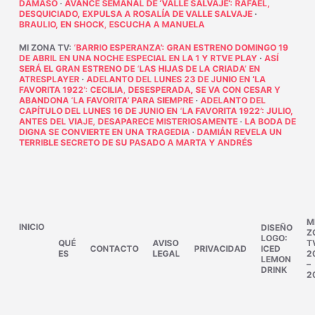
DÁMASO
·
AVANCE SEMANAL DE ‘VALLE SALVAJE’: RAFAEL,
DESQUICIADO, EXPULSA A ROSALÍA DE VALLE SALVAJE
·
BRAULIO, EN SHOCK, ESCUCHA A MANUELA
MI ZONA TV
:
‘BARRIO ESPERANZA’: GRAN ESTRENO DOMINGO 19
DE ABRIL EN UNA NOCHE ESPECIAL EN LA 1 Y RTVE PLAY
·
ASÍ
SERÁ EL GRAN ESTRENO DE ‘LAS HIJAS DE LA CRIADA’ EN
ATRESPLAYER
·
ADELANTO DEL LUNES 23 DE JUNIO EN ‘LA
FAVORITA 1922’: CECILIA, DESESPERADA, SE VA CON CESAR Y
ABANDONA ‘LA FAVORITA’ PARA SIEMPRE
·
ADELANTO DEL
CAPÍTULO DEL LUNES 16 DE JUNIO EN ‘LA FAVORITA 1922’: JULIO,
ANTES DEL VIAJE, DESAPARECE MISTERIOSAMENTE
·
LA BODA DE
DIGNA SE CONVIERTE EN UNA TRAGEDIA
·
DAMIÁN REVELA UN
TERRIBLE SECRETO DE SU PASADO A MARTA Y ANDRÉS
M
INICIO
DISEÑO
Z
LOGO:
QUÉ
AVISO
T
CONTACTO
PRIVACIDAD
ICED
ES
LEGAL
2
LEMON
–
DRINK
2