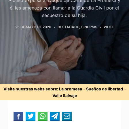
Alonso expulsa al Duque de Carril de La Promesa y
él les amenaza con llamar a la Guardia Civil por el
secuestro de su hija.
25 DE MAYO DE 2026
DESTACADO
,
SINOPSIS
WOLF
Visita nuestras webs sobre:
La promesa
-
Sueños de libertad
-
Valle Salvaje