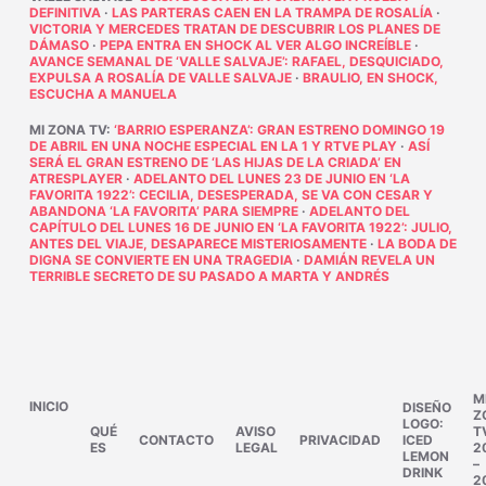
DEFINITIVA
·
LAS PARTERAS CAEN EN LA TRAMPA DE ROSALÍA
·
VICTORIA Y MERCEDES TRATAN DE DESCUBRIR LOS PLANES DE
DÁMASO
·
PEPA ENTRA EN SHOCK AL VER ALGO INCREÍBLE
·
AVANCE SEMANAL DE ‘VALLE SALVAJE’: RAFAEL, DESQUICIADO,
EXPULSA A ROSALÍA DE VALLE SALVAJE
·
BRAULIO, EN SHOCK,
ESCUCHA A MANUELA
MI ZONA TV
:
‘BARRIO ESPERANZA’: GRAN ESTRENO DOMINGO 19
DE ABRIL EN UNA NOCHE ESPECIAL EN LA 1 Y RTVE PLAY
·
ASÍ
SERÁ EL GRAN ESTRENO DE ‘LAS HIJAS DE LA CRIADA’ EN
ATRESPLAYER
·
ADELANTO DEL LUNES 23 DE JUNIO EN ‘LA
FAVORITA 1922’: CECILIA, DESESPERADA, SE VA CON CESAR Y
ABANDONA ‘LA FAVORITA’ PARA SIEMPRE
·
ADELANTO DEL
CAPÍTULO DEL LUNES 16 DE JUNIO EN ‘LA FAVORITA 1922’: JULIO,
ANTES DEL VIAJE, DESAPARECE MISTERIOSAMENTE
·
LA BODA DE
DIGNA SE CONVIERTE EN UNA TRAGEDIA
·
DAMIÁN REVELA UN
TERRIBLE SECRETO DE SU PASADO A MARTA Y ANDRÉS
M
INICIO
DISEÑO
Z
LOGO:
QUÉ
AVISO
T
CONTACTO
PRIVACIDAD
ICED
ES
LEGAL
2
LEMON
–
DRINK
2