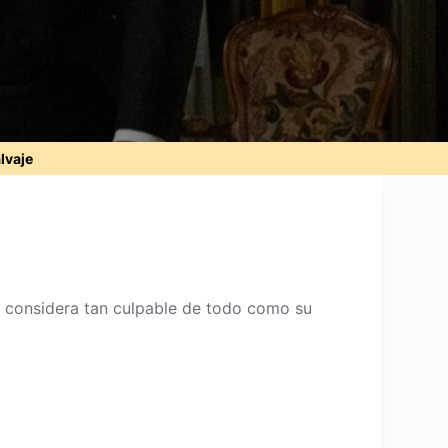
alvaje
 considera tan culpable de todo como su