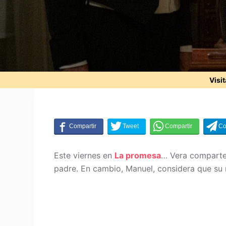
Visi
Este viernes en
La promesa
… Vera comparte 
padre. En cambio, Manuel, considera que su 