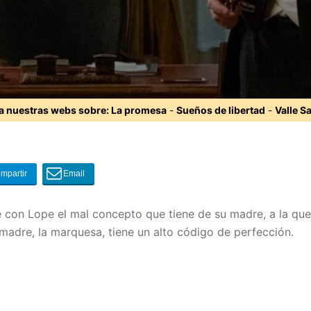
ta nuestras webs sobre:
La promesa
-
Sueños de libertad
-
Valle S
con Lope el mal concepto que tiene de su madre, a la que
madre, la marquesa, tiene un alto código de perfección.