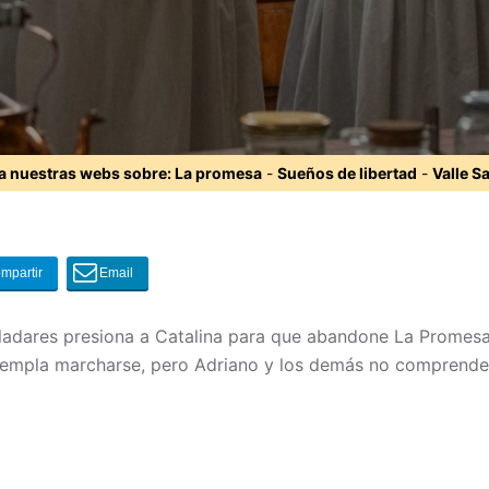
ta nuestras webs sobre:
La promesa
-
Sueños de libertad
-
Valle S
ladares presiona a Catalina para que abandone La Promesa 
ntempla marcharse, pero Adriano y los demás no comprende