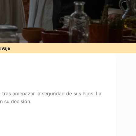
alvaje
tras amenazar la seguridad de sus hijos. La
n su decisión.