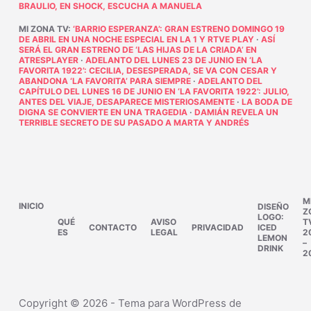
BRAULIO, EN SHOCK, ESCUCHA A MANUELA
MI ZONA TV
:
‘BARRIO ESPERANZA’: GRAN ESTRENO DOMINGO 19
DE ABRIL EN UNA NOCHE ESPECIAL EN LA 1 Y RTVE PLAY
·
ASÍ
SERÁ EL GRAN ESTRENO DE ‘LAS HIJAS DE LA CRIADA’ EN
ATRESPLAYER
·
ADELANTO DEL LUNES 23 DE JUNIO EN ‘LA
FAVORITA 1922’: CECILIA, DESESPERADA, SE VA CON CESAR Y
ABANDONA ‘LA FAVORITA’ PARA SIEMPRE
·
ADELANTO DEL
CAPÍTULO DEL LUNES 16 DE JUNIO EN ‘LA FAVORITA 1922’: JULIO,
ANTES DEL VIAJE, DESAPARECE MISTERIOSAMENTE
·
LA BODA DE
DIGNA SE CONVIERTE EN UNA TRAGEDIA
·
DAMIÁN REVELA UN
TERRIBLE SECRETO DE SU PASADO A MARTA Y ANDRÉS
M
INICIO
DISEÑO
Z
LOGO:
QUÉ
AVISO
T
CONTACTO
PRIVACIDAD
ICED
ES
LEGAL
2
LEMON
–
DRINK
2
Copyright © 2026 - Tema para WordPress de