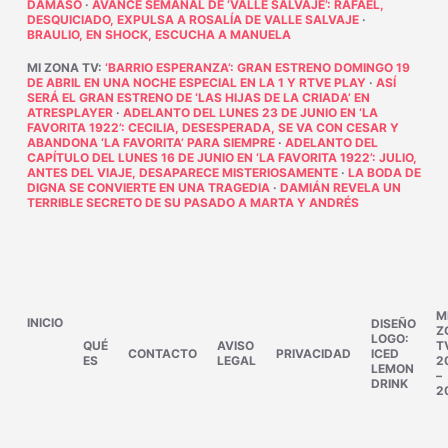
DÁMASO
·
AVANCE SEMANAL DE ‘VALLE SALVAJE’: RAFAEL,
DESQUICIADO, EXPULSA A ROSALÍA DE VALLE SALVAJE
·
BRAULIO, EN SHOCK, ESCUCHA A MANUELA
MI ZONA TV
:
‘BARRIO ESPERANZA’: GRAN ESTRENO DOMINGO 19
DE ABRIL EN UNA NOCHE ESPECIAL EN LA 1 Y RTVE PLAY
·
ASÍ
SERÁ EL GRAN ESTRENO DE ‘LAS HIJAS DE LA CRIADA’ EN
ATRESPLAYER
·
ADELANTO DEL LUNES 23 DE JUNIO EN ‘LA
FAVORITA 1922’: CECILIA, DESESPERADA, SE VA CON CESAR Y
ABANDONA ‘LA FAVORITA’ PARA SIEMPRE
·
ADELANTO DEL
CAPÍTULO DEL LUNES 16 DE JUNIO EN ‘LA FAVORITA 1922’: JULIO,
ANTES DEL VIAJE, DESAPARECE MISTERIOSAMENTE
·
LA BODA DE
DIGNA SE CONVIERTE EN UNA TRAGEDIA
·
DAMIÁN REVELA UN
TERRIBLE SECRETO DE SU PASADO A MARTA Y ANDRÉS
M
INICIO
DISEÑO
Z
LOGO:
QUÉ
AVISO
T
CONTACTO
PRIVACIDAD
ICED
ES
LEGAL
2
LEMON
–
DRINK
2