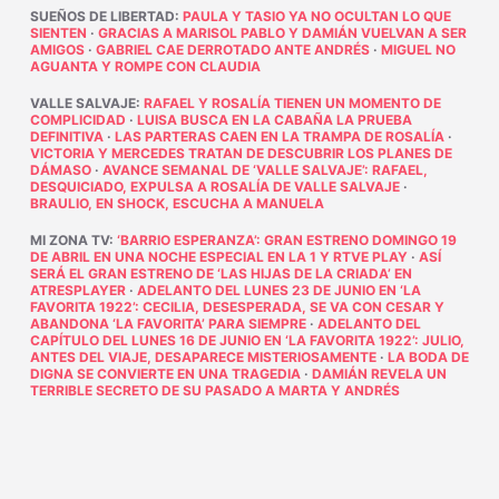
SUEÑOS DE LIBERTAD
:
PAULA Y TASIO YA NO OCULTAN LO QUE
SIENTEN
·
GRACIAS A MARISOL PABLO Y DAMIÁN VUELVAN A SER
AMIGOS
·
GABRIEL CAE DERROTADO ANTE ANDRÉS
·
MIGUEL NO
AGUANTA Y ROMPE CON CLAUDIA
VALLE SALVAJE
:
RAFAEL Y ROSALÍA TIENEN UN MOMENTO DE
COMPLICIDAD
·
LUISA BUSCA EN LA CABAÑA LA PRUEBA
DEFINITIVA
·
LAS PARTERAS CAEN EN LA TRAMPA DE ROSALÍA
·
VICTORIA Y MERCEDES TRATAN DE DESCUBRIR LOS PLANES DE
DÁMASO
·
AVANCE SEMANAL DE ‘VALLE SALVAJE’: RAFAEL,
DESQUICIADO, EXPULSA A ROSALÍA DE VALLE SALVAJE
·
BRAULIO, EN SHOCK, ESCUCHA A MANUELA
MI ZONA TV
:
‘BARRIO ESPERANZA’: GRAN ESTRENO DOMINGO 19
DE ABRIL EN UNA NOCHE ESPECIAL EN LA 1 Y RTVE PLAY
·
ASÍ
SERÁ EL GRAN ESTRENO DE ‘LAS HIJAS DE LA CRIADA’ EN
ATRESPLAYER
·
ADELANTO DEL LUNES 23 DE JUNIO EN ‘LA
FAVORITA 1922’: CECILIA, DESESPERADA, SE VA CON CESAR Y
ABANDONA ‘LA FAVORITA’ PARA SIEMPRE
·
ADELANTO DEL
CAPÍTULO DEL LUNES 16 DE JUNIO EN ‘LA FAVORITA 1922’: JULIO,
ANTES DEL VIAJE, DESAPARECE MISTERIOSAMENTE
·
LA BODA DE
DIGNA SE CONVIERTE EN UNA TRAGEDIA
·
DAMIÁN REVELA UN
TERRIBLE SECRETO DE SU PASADO A MARTA Y ANDRÉS