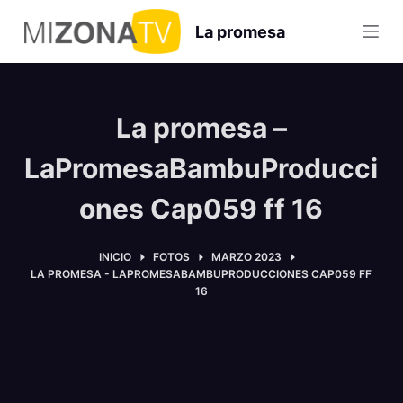
S
La promesa
a
l
t
a
La promesa –
r
a
LaPromesaBambuProducci
l
ones Cap059 ff 16
c
o
n
INICIO
FOTOS
MARZO 2023
LA PROMESA - LAPROMESABAMBUPRODUCCIONES CAP059 FF
t
16
e
n
i
d
o