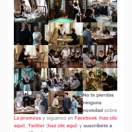
No te pierdas
ninguna
novedad
sobre
La promesa
y síguenos en
Facebook
(
haz clic
aquí
),
Twitter
(
haz clic aquí
) y
suscríbete a