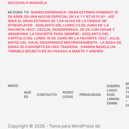
ESCUCHA A MANUELA
MI ZONA TV
:
‘BARRIO ESPERANZA’: GRAN ESTRENO DOMINGO 19
DE ABRIL EN UNA NOCHE ESPECIAL EN LA 1 Y RTVE PLAY
·
ASÍ
SERÁ EL GRAN ESTRENO DE ‘LAS HIJAS DE LA CRIADA’ EN
ATRESPLAYER
·
ADELANTO DEL LUNES 23 DE JUNIO EN ‘LA
FAVORITA 1922’: CECILIA, DESESPERADA, SE VA CON CESAR Y
ABANDONA ‘LA FAVORITA’ PARA SIEMPRE
·
ADELANTO DEL
CAPÍTULO DEL LUNES 16 DE JUNIO EN ‘LA FAVORITA 1922’: JULIO,
ANTES DEL VIAJE, DESAPARECE MISTERIOSAMENTE
·
LA BODA DE
DIGNA SE CONVIERTE EN UNA TRAGEDIA
·
DAMIÁN REVELA UN
TERRIBLE SECRETO DE SU PASADO A MARTA Y ANDRÉS
M
INICIO
DISEÑO
Z
LOGO:
QUÉ
AVISO
T
CONTACTO
PRIVACIDAD
ICED
ES
LEGAL
2
LEMON
–
DRINK
2
Copyright © 2026 - Tema para WordPress de