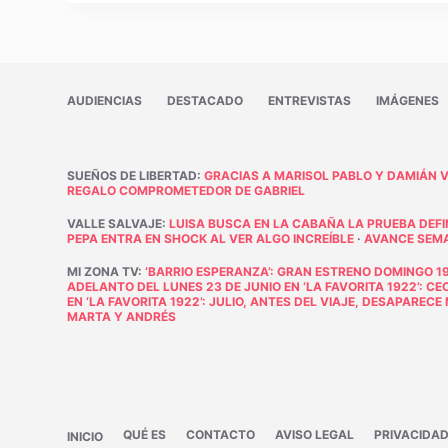
AUDIENCIAS
DESTACADO
ENTREVISTAS
IMÁGENES
SUEÑOS DE LIBERTAD
:
GRACIAS A MARISOL PABLO Y DAMIÁN 
REGALO COMPROMETEDOR DE GABRIEL
VALLE SALVAJE
:
LUISA BUSCA EN LA CABAÑA LA PRUEBA DEFI
PEPA ENTRA EN SHOCK AL VER ALGO INCREÍBLE
·
AVANCE SEMAN
MI ZONA TV
:
‘BARRIO ESPERANZA’: GRAN ESTRENO DOMINGO 19
ADELANTO DEL LUNES 23 DE JUNIO EN ‘LA FAVORITA 1922’: C
EN ‘LA FAVORITA 1922’: JULIO, ANTES DEL VIAJE, DESAPAREC
MARTA Y ANDRÉS
QUÉ ES
CONTACTO
AVISO LEGAL
PRIVACIDA
INICIO