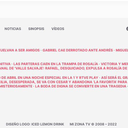
NOTICIAS
SINOPSIS
VÍDEOS
VUELVAN A SER AMIGOS
·
GABRIEL CAE DERROTADO ANTE ANDRÉS
·
MIGUE
NITIVA
·
LAS PARTERAS CAEN EN LA TRAMPA DE ROSALÍA
·
VICTORIA Y ME
AL DE ‘VALLE SALVAJE’: RAFAEL, DESQUICIADO, EXPULSA A ROSALÍA DE
 DE ABRIL EN UNA NOCHE ESPECIAL EN LA 1 Y RTVE PLAY
·
ASÍ SERÁ EL G
ECILIA, DESESPERADA, SE VA CON CESAR Y ABANDONA ‘LA FAVORITA’ PARA
E MISTERIOSAMENTE
·
LA BODA DE DIGNA SE CONVIERTE EN UNA TRAGEDIA
D
DISEÑO LOGO: ICED LEMON DRINK
MI ZONA TV © 2008 – 2022