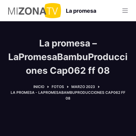
S
La promesa
a
l
t
a
La promesa –
r
a
LaPromesaBambuProducci
l
ones Cap062 ff 08
c
o
n
INICIO
FOTOS
MARZO 2023
LA PROMESA - LAPROMESABAMBUPRODUCCIONES CAP062 FF
t
08
e
n
i
d
o