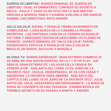
SUEÑOS DE LIBERTAD
:
AVANCE SEMANAL DE ‘SUEÑOS DE
LIBERTAD’: TASIO, ATORMENTADO, CONFIESA SU SECRETO A
PAULA
·
PAULA Y TASIO YA NO OCULTAN LO QUE SIENTEN
·
GRACIAS A MARISOL PABLO Y DAMIÁN VUELVAN A SER AMIGOS
·
GABRIEL CAE DERROTADO ANTE ANDRÉS
VALLE SALVAJE
:
RAFAEL Y ROSALÍA TIENEN UN MOMENTO DE
COMPLICIDAD
·
LUISA BUSCA EN LA CABAÑA LA PRUEBA
DEFINITIVA
·
LAS PARTERAS CAEN EN LA TRAMPA DE ROSALÍA
·
VICTORIA Y MERCEDES TRATAN DE DESCUBRIR LOS PLANES DE
DÁMASO
·
AVANCE SEMANAL DE ‘VALLE SALVAJE’: RAFAEL,
DESQUICIADO, EXPULSA A ROSALÍA DE VALLE SALVAJE
·
BRAULIO, EN SHOCK, ESCUCHA A MANUELA
MI ZONA TV
:
‘BARRIO ESPERANZA’: GRAN ESTRENO DOMINGO 19
DE ABRIL EN UNA NOCHE ESPECIAL EN LA 1 Y RTVE PLAY
·
ASÍ
SERÁ EL GRAN ESTRENO DE ‘LAS HIJAS DE LA CRIADA’ EN
ATRESPLAYER
·
ADELANTO DEL LUNES 23 DE JUNIO EN ‘LA
FAVORITA 1922’: CECILIA, DESESPERADA, SE VA CON CESAR Y
ABANDONA ‘LA FAVORITA’ PARA SIEMPRE
·
ADELANTO DEL
CAPÍTULO DEL LUNES 16 DE JUNIO EN ‘LA FAVORITA 1922’: JULIO,
ANTES DEL VIAJE, DESAPARECE MISTERIOSAMENTE
·
LA BODA DE
DIGNA SE CONVIERTE EN UNA TRAGEDIA
·
DAMIÁN REVELA UN
TERRIBLE SECRETO DE SU PASADO A MARTA Y ANDRÉS